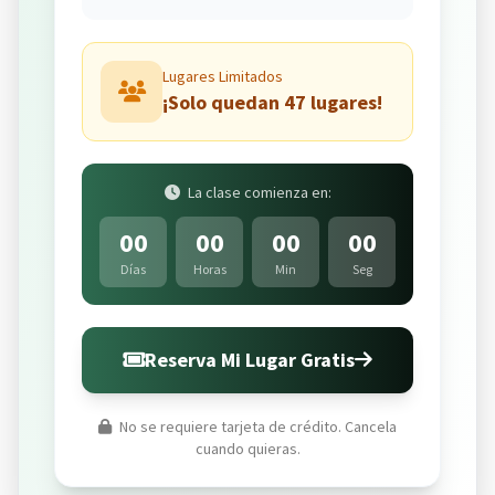
Lugares Limitados
¡Solo quedan 47 lugares!
La clase comienza en:
00
00
00
00
Días
Horas
Min
Seg
Reserva Mi Lugar Gratis
No se requiere tarjeta de crédito. Cancela
cuando quieras.