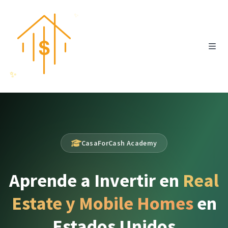
✨
✨
CasaForCash Academy
💵
Aprende a Invertir en
Real
💵
Estate y Mobile Homes
en
Estados Unidos
💰