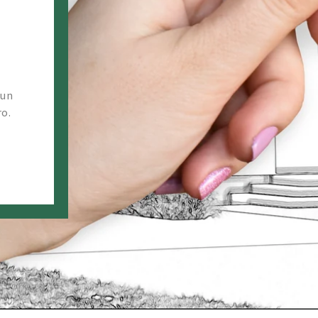
 un
ro.