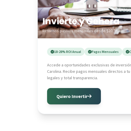
Invierte y Genera
Retornos pasivos mensuales desde $20,000
18-28% ROI Anual
Pagos Mensuales
C
Accede a oportunidades exclusivas de inversión 
💵
Carolina. Recibe pagos mensuales directos a tu
💵
legales y total transparencia.
💰
Quiero Invertir