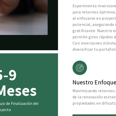
Experimenta inversione
para retornos óptimos.
al enfocarse en proyec
potencial, asegurando u
gratificante. Nuestro e
permite giros rápidos 
Con inversiones mínimas
diversificar tu portafo
5-9
Nuestro Enfoqu
Meses
Maximizando retornos 
de la renovación estrat
propiedades en dificult
azo de Finalización del
oyecto