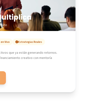
ultiplica
élite
 en Vivo
Estrategias Reales
ctivos que ya están generando retornos.
 financiamiento creativo con mentoría