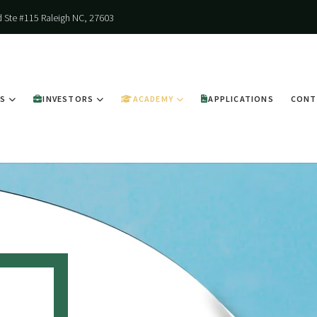
Rd Ste #115 Raleigh NC, 27603
ES
INVESTORS
ACADEMY
APPLICATIONS
CONT