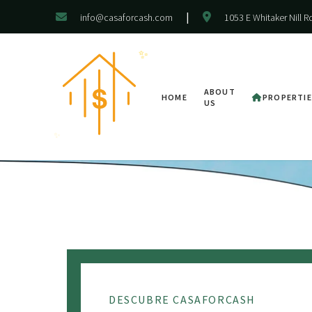
|
info@casaforcash.com
1053 E Whitaker Nill 
✨
ABOUT
HOME
PROPERTI
US
✨
DESCUBRE CASAFORCASH