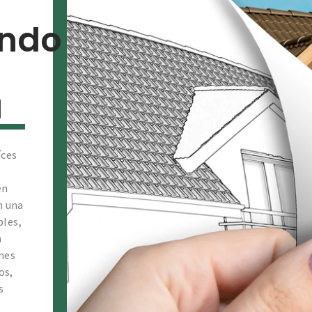
ando
a
íces
en
n una
bles,
n
ones
os,
s