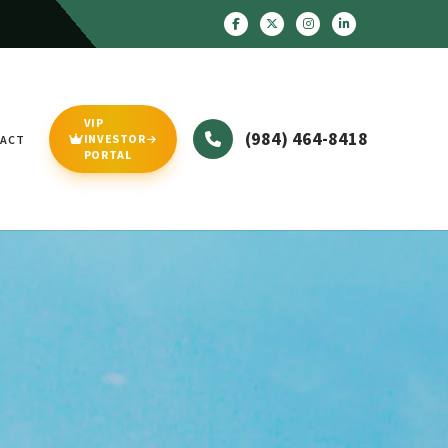
VIP
(984) 464-8418
INVESTOR
ACT
PORTAL