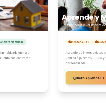
Aprende y M
Fórmate como inversionista de 
ontrato Notariado
Mentoría 1-a-1
Clases
inmobiliaria en North
Aprende de inversionistas a
 cuenta con contratos
Domina flip, rental, BRRRR y
personalizada.
Quiero Aprender